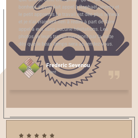
bonheur d'avoir fait appel à Raphaël,Jérémy et
le petit apprentis.Le travail est dès plus sérieux
et je n'ai vraiment rien à redire à part de faire
appel à eux sans aucune hésitations. Les
photos de leurs travail viendront par la suite
dès que le beau temps sera au rendez-vous.
Frederic Sevenou
Client