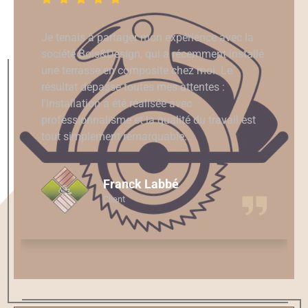
Que dire de cette entreprise? ça été un vrai
bonheur d'avoir fait appel à Raphaël,Jérémy et
le petit apprentis.Le travail est dès plus sérieux
et je n'ai vraiment rien à redire à part de faire
appel à eux sans aucune hésitations. Les
photos de leurs travail viendront par la suite
dès que le beau temps sera au rendez-vous.
Frederic Sevenou
Client