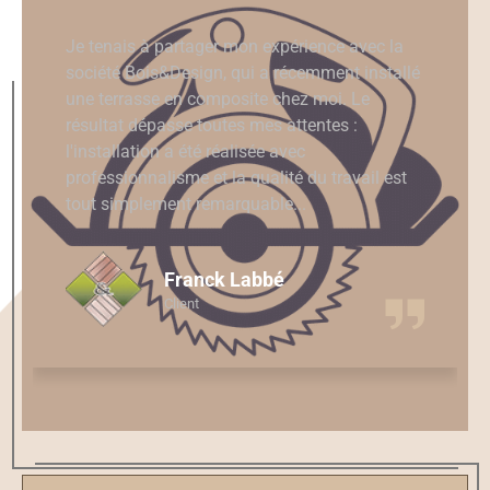
Que dire de cette entreprise? ça été un vrai
bonheur d'avoir fait appel à Raphaël,Jérémy et
le petit apprentis.Le travail est dès plus sérieux
et je n'ai vraiment rien à redire à part de faire
appel à eux sans aucune hésitations. Les
photos de leurs travail viendront par la suite
dès que le beau temps sera au rendez-vous.
Frederic Sevenou
Client