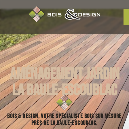
Aménagement jardin
La Baule-Escoublac
Bois & Design, votre spécialiste bois sur mesure
près de La Baule-Escoublac.