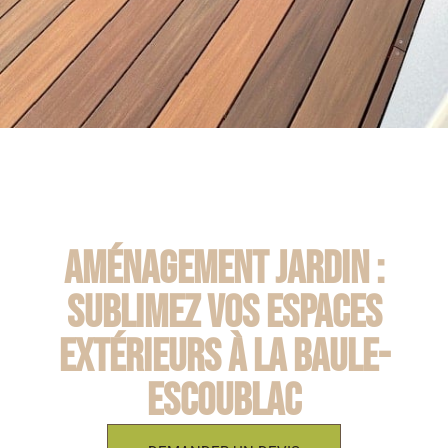
Aménagement jardin :
Sublimez vos espaces
extérieurs à La Baule-
Escoublac