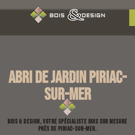
Abri de jardin Piriac-
sur-Mer
Bois & Design, votre spécialiste bois sur mesure
près de Piriac-sur-Mer.